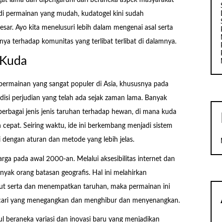
ngat lama dan dipengaruhi dari beraneka aspek masyarakat
di permainan yang mudah, kudatogel kini sudah
esar. Ayo kita menelusuri lebih dalam mengenai asal serta
a terhadap komunitas yang terlibat terlibat di dalamnya.
 Kuda
permainan yang sangat populer di Asia, khususnya pada
radisi perjudian yang telah ada sejak zaman lama. Banyak
 berbagai jenis jenis taruhan terhadap hewan, di mana kuda
cepat. Seiring waktu, ide ini berkembang menjadi sistem
pi dengan aturan dan metode yang lebih jelas.
arga pada awal 2000-an. Melalui aksesibilitas internet dan
banyak orang batasan geografis. Hal ini melahirkan
kut serta dan menempatkan taruhan, maka permainan ini
ncari yang menegangkan dan menghibur dan menyenangkan.
 beraneka variasi dan inovasi baru yang menjadikan