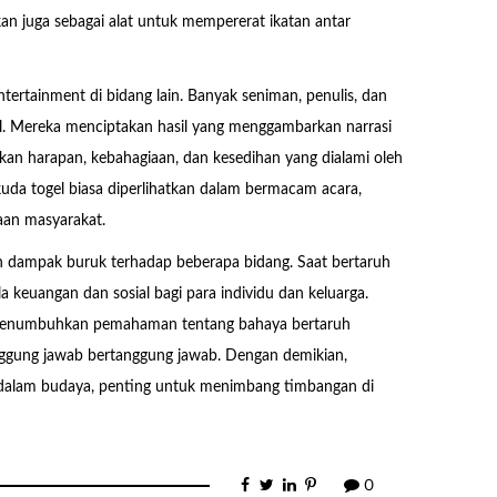
an juga sebagai alat untuk mempererat ikatan antar
ntertainment di bidang lain. Banyak seniman, penulis, dan
el. Mereka menciptakan hasil yang menggambarkan narrasi
an harapan, kebahagiaan, dan kesedihan yang dialami oleh
 kuda togel biasa diperlihatkan dalam bermacam acara,
an masyarakat.
 dampak buruk terhadap beberapa bidang. Saat bertaruh
 keuangan dan sosial bagi para individu dan keluarga.
 menumbuhkan pemahaman tentang bahaya bertaruh
nggung jawab bertanggung jawab. Dengan demikian,
 dalam budaya, penting untuk menimbang timbangan di
0