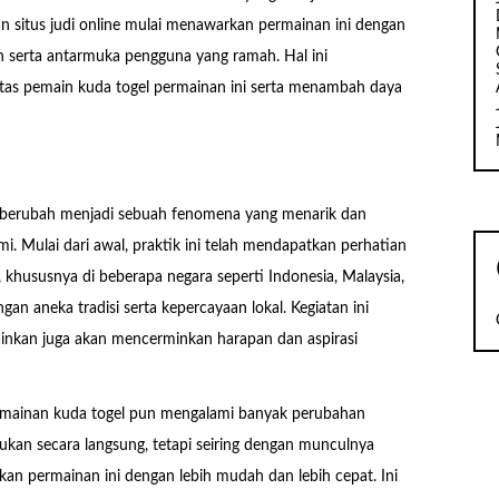
an situs judi online mulai menawarkan permainan ini dengan
an serta antarmuka pengguna yang ramah. Hal ini
s pemain kuda togel permainan ini serta menambah daya
h berubah menjadi sebuah fenomena yang menarik dan
i. Mulai dari awal, praktik ini telah mendapatkan perhatian
, khususnya di beberapa negara seperti Indonesia, Malaysia,
gan aneka tradisi serta kepercayaan lokal. Kegiatan ini
inkan juga akan mencerminkan harapan dan aspirasi
ermainan kuda togel pun mengalami banyak perubahan
akukan secara langsung, tetapi seiring dengan munculnya
nkan permainan ini dengan lebih mudah dan lebih cepat. Ini