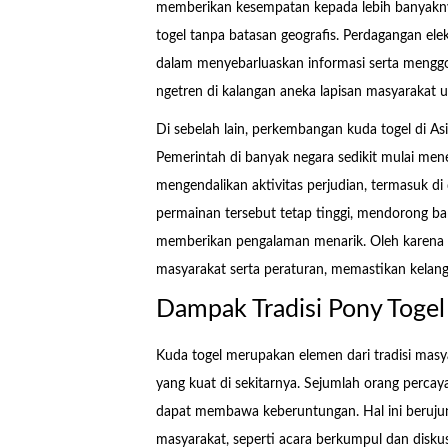
memberikan kesempatan kepada lebih banyaknya 
togel tanpa batasan geografis. Perdagangan ele
dalam menyebarluaskan informasi serta menggo
ngetren di kalangan aneka lapisan masyarakat u
Di sebelah lain, perkembangan kuda togel di As
Pemerintah di banyak negara sedikit mulai me
mengendalikan aktivitas perjudian, termasuk d
permainan tersebut tetap tinggi, mendorong ba
memberikan pengalaman menarik. Oleh karena i
masyarakat serta peraturan, memastikan kelan
Dampak Tradisi Pony Togel
Kuda togel merupakan elemen dari tradisi masy
yang kuat di sekitarnya. Sejumlah orang percaya 
dapat membawa keberuntungan. Hal ini berujun
masyarakat, seperti acara berkumpul dan diskusi 