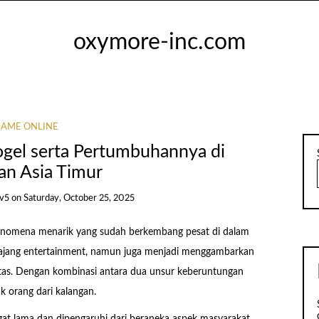
oxymore-inc.com
AME ONLINE
ogel serta Pertumbuhannya di
an Asia Timur
v5
on
Saturday, October 25, 2025
 fenomena menarik yang sudah berkembang pesat di dalam
i ajang entertainment, namun juga menjadi menggambarkan
tas. Dengan kombinasi antara dua unsur keberuntungan
k orang dari kalangan.