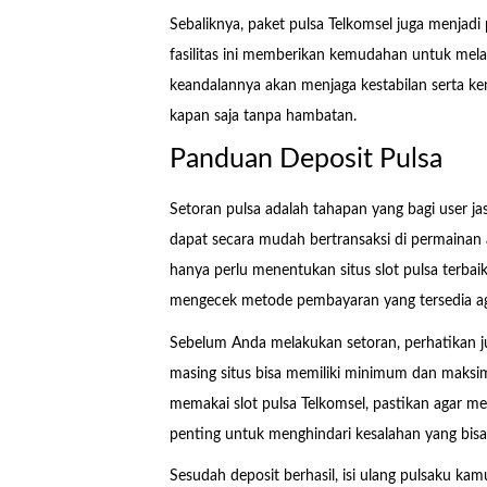
Sebaliknya, paket pulsa Telkomsel juga menjadi p
fasilitas ini memberikan kemudahan untuk mela
keandalannya akan menjaga kestabilan serta k
kapan saja tanpa hambatan.
Panduan Deposit Pulsa
Setoran pulsa adalah tahapan yang bagi user jasa
dapat secara mudah bertransaksi di permainan
hanya perlu menentukan situs slot pulsa terbai
mengecek metode pembayaran yang tersedia agar
Sebelum Anda melakukan setoran, perhatikan j
masing situs bisa memiliki minimum dan maks
memakai slot pulsa Telkomsel, pastikan agar m
penting untuk menghindari kesalahan yang bi
Sesudah deposit berhasil, isi ulang pulsaku k