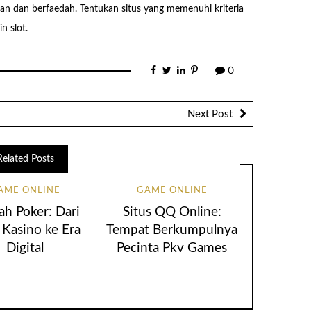
 dan berfaedah. Tentukan situs yang memenuhi kriteria
n slot.
0
Next Post
Related Posts
AME ONLINE
GAME ONLINE
ah Poker: Dari
Situs QQ Online:
 Kasino ke Era
Tempat Berkumpulnya
Digital
Pecinta Pkv Games