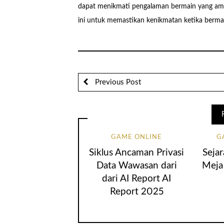
dapat menikmati pengalaman bermain yang aman
ini untuk memastikan kenikmatan ketika bermai
Previous Post
GAME ONLINE
G
Siklus Ancaman Privasi
Sejar
Data Wawasan dari
Meja
dari AI Report AI
Report 2025