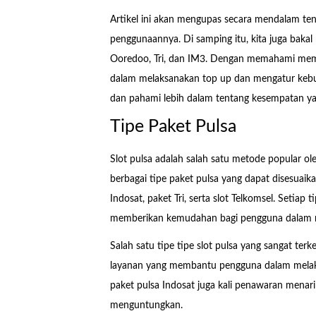
Artikel ini akan mengupas secara mendalam ten
penggunaannya. Di samping itu, kita juga bakal 
Ooredoo, Tri, dan IM3. Dengan memahami mema
dalam melaksanakan top up dan mengatur kebutuh
dan pahami lebih dalam tentang kesempatan yan
Tipe Paket Pulsa
Slot pulsa adalah salah satu metode popular ole
berbagai tipe paket pulsa yang dapat disesuaika
Indosat, paket Tri, serta slot Telkomsel. Setiap t
memberikan kemudahan bagi pengguna dalam m
Salah satu tipe tipe slot pulsa yang sangat ter
layanan yang membantu pengguna dalam melakukan
paket pulsa Indosat juga kali penawaran menar
menguntungkan.