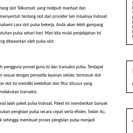
tang slot Telkomsel, yang meliputi manfaat dan
menyentuh tentang slot dari provider lain misalnya Indosat
hami cara slot pulsa bekerja, Anda akan lebih gampang
an pulsa sehari-hari. Mari kita mulai penjelajahan ini
g ditawarkan oleh pulsa slot.
h pengguna ponsel guna isi dan transaksi pulsa. Terdapat
n sesuai dengan penyedia layanan seluler, termasuk slot
ipe slot ini memiliki kelebihan dan fitur khusus yang
elakukan transaksi.
kenal ialah paket pulsa Indosat. Paket ini memberikan banyak
 pengisian pulsa secara cepat serta efisien. Selain itu,
ik sehingga membuat proses pengisian pulsa menjadi