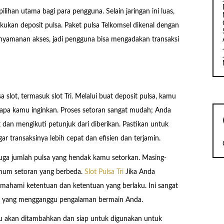
ilihan utama bagi para pengguna. Selain jaringan ini luas,
kukan deposit pulsa. Paket pulsa Telkomsel dikenal dengan
enyamanan akses, jadi pengguna bisa mengadakan transaksi
 slot, termasuk slot Tri. Melalui buat deposit pulsa, kamu
 apa kamu inginkan. Proses setoran sangat mudah; Anda
k dan mengikuti petunjuk dari diberikan. Pastikan untuk
 transaksinya lebih cepat dan efisien dan terjamin.
uga jumlah pulsa yang hendak kamu setorkan. Masing-
imum setoran yang berbeda.
Slot Pulsa Tri
Jika Anda
emahami ketentuan dan ketentuan yang berlaku. Ini sangat
sa yang mengganggu pengalaman bermain Anda.
amu akan ditambahkan dan siap untuk digunakan untuk