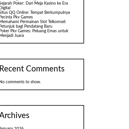
Sejarah Poker: Dari Meja Kasino ke Era
Digital
Situs QQ Online: Tempat Berkumpulnya
Pecinta Pkv Games
Memahami Permainan Slot Telkomsel:
Petunjuk bagi Pendatang Baru
Poker Pkv Games: Peluang Emas untuk
Menjadi Juara
Recent Comments
No comments to show.
Archives
January 2026