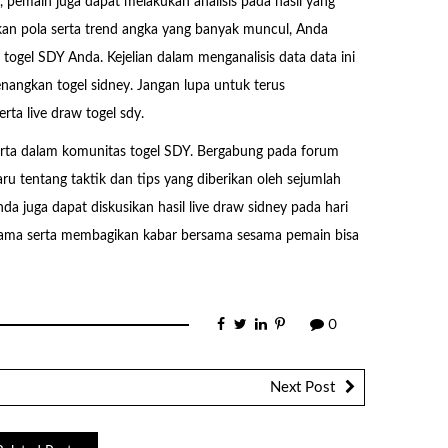
pemain juga dapat melakukan analisis pada hasil yang
n pola serta trend angka yang banyak muncul, Anda
ogel SDY Anda. Kejelian dalam menganalisis data data ini
ngkan togel sidney. Jangan lupa untuk terus
erta live draw togel sdy.
serta dalam komunitas togel SDY. Bergabung pada forum
u tentang taktik dan tips yang diberikan oleh sejumlah
a juga dapat diskusikan hasil live draw sidney pada hari
a sama serta membagikan kabar bersama sesama pemain bisa
0
Next Post