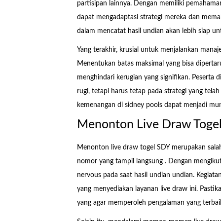
partisipan lainnya. Dengan memiliki pemahaman
dapat mengadaptasi strategi mereka dan memaks
dalam mencatat hasil undian akan lebih siap un
Yang terakhir, krusial untuk menjalankan manaje
Menentukan batas maksimal yang bisa dipert
menghindari kerugian yang signifikan. Peserta d
rugi, tetapi harus tetap pada strategi yang tel
kemenangan di sidney pools dapat menjadi mung
Menonton Live Draw Toge
Menonton live draw togel SDY merupakan salah
nomor yang tampil langsung . Dengan mengikut
nervous pada saat hasil undian undian. Kegiatan
yang menyediakan layanan live draw ini. Pastik
yang agar memperoleh pengalaman yang terbai