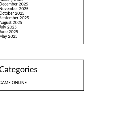
December 2025
November 2025
October 2025
September 2025
August 2025
July 2025
June 2025
May 2025
Categories
GAME ONLINE