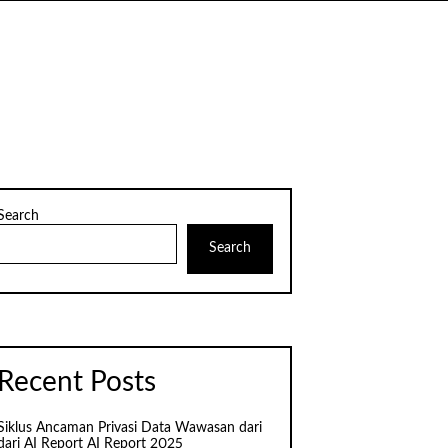
Search
Search
Recent Posts
Siklus Ancaman Privasi Data Wawasan dari
dari AI Report AI Report 2025