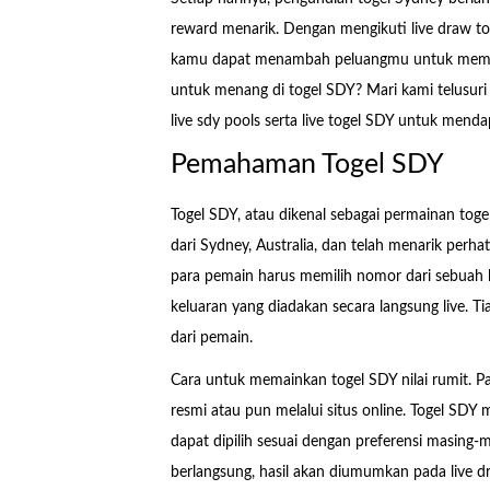
reward menarik. Dengan mengikuti live draw to
kamu dapat menambah peluangmu untuk memena
untuk menang di togel SDY? Mari kami telusuri
live sdy pools serta live togel SDY untuk men
Pemahaman Togel SDY
Togel SDY, atau dikenal sebagai permainan togel
dari Sydney, Australia, dan telah menarik perha
para pemain harus memilih nomor dari sebuah 
keluaran yang diadakan secara langsung live. T
dari pemain.
Cara untuk memainkan togel SDY nilai rumit. P
resmi atau pun melalui situs online. Togel SD
dapat dipilih sesuai dengan preferensi masing
berlangsung, hasil akan diumumkan pada live d