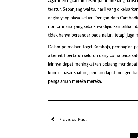
Agar meningkatkan kesempatan menang, krusia
teratur. Sepanjang waktu, hasil yang dikeluar
angka yang biasa keluar. Dengan data Cambodi
nomor mana yang sebaiknya dijadikan pilihan 
tidak hanya bersandar pada naluri, tetapi juga 
Dalam permainan togel Kamboja, pembagian pert
alternatif bertaruh seluruh uang cuma pada sa
lainnya dapat meningkatkan peluang mendapa
kondisi pasar saat ini, pemain dapat mengemb
pengalaman mereka mereka.
Previous Post