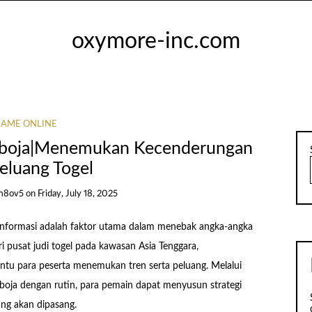
oxymore-inc.com
AME ONLINE
mboja|Menemukan Kecenderungan
eluang Togel
m8ov5
on
Friday, July 18, 2025
 informasi adalah faktor utama dalam menebak angka-angka
i pusat judi togel pada kawasan Asia Tenggara,
tu para peserta menemukan tren serta peluang. Melalui
oja dengan rutin, para pemain dapat menyusun strategi
ang akan dipasang.