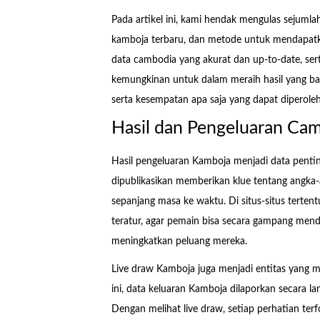
Pada artikel ini, kami hendak mengulas sejumlah
kamboja terbaru, dan metode untuk mendapat
data cambodia yang akurat dan up-to-date, se
kemungkinan untuk dalam meraih hasil yang baik
serta kesempatan apa saja yang dapat diperoleh
Hasil dan Pengeluaran Ca
Hasil pengeluaran Kamboja menjadi data pentin
dipublikasikan memberikan klue tentang angka-
sepanjang masa ke waktu. Di situs-situs terten
teratur, agar pemain bisa secara gampang mend
meningkatkan peluang mereka.
Live draw Kamboja juga menjadi entitas yang 
ini, data keluaran Kamboja dilaporkan secara 
Dengan melihat live draw, setiap perhatian ter