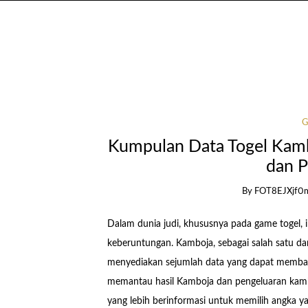
G
Kumpulan Data Togel Ka
dan P
By
FOT8EJXjf0
Dalam dunia judi, khususnya pada game togel,
keberuntungan. Kamboja, sebagai salah satu dar
menyediakan sejumlah data yang dapat memban
memantau hasil Kamboja dan pengeluaran kamb
yang lebih berinformasi untuk memilih angka y