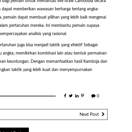
l bagi pemain untuk memantau live draw Cambodia secara
kan dapat memberikan wawasan berharga tentang angka-
a, pemain dapat membuat pilihan yang lebih baik mengenai
dalam pertaruhan mereka. Ini membantu pemain supaya
mempercayakan analisis yang rasional.
aruhan juga bisa menjadi taktik yang efektif Sebagai
tu angka, memikirkan kombinasi lain atau bentuk permainan
tkan keuntungan. Dengan memanfaatkan hasil Kamboja dan
angkan taktik yang lebih kuat dan menyempurnakan
0
Next Post