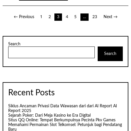
Posts
← Previous
1
2
3
4
5
…
23
Next →
pagination
Search
Search
Recent Posts
Siklus Ancaman Privasi Data Wawasan dari dari AI Report AI
Report 2025
Sejarah Poker: Dari Meja Kasino ke Era Digital
Situs QQ Online: Tempat Berkumpulnya Pecinta Pkv Games
Memahami Permainan Slot Telkomsel: Petunjuk bagi Pendatang
Baru