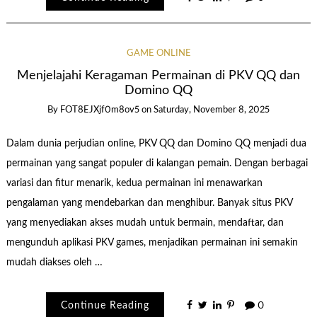
GAME ONLINE
Menjelajahi Keragaman Permainan di PKV QQ dan
Domino QQ
By
FOT8EJXjf0m8ov5
on
Saturday, November 8, 2025
Dalam dunia perjudian online, PKV QQ dan Domino QQ menjadi dua
permainan yang sangat populer di kalangan pemain. Dengan berbagai
variasi dan fitur menarik, kedua permainan ini menawarkan
pengalaman yang mendebarkan dan menghibur. Banyak situs PKV
yang menyediakan akses mudah untuk bermain, mendaftar, dan
mengunduh aplikasi PKV games, menjadikan permainan ini semakin
mudah diakses oleh …
Continue Reading
0