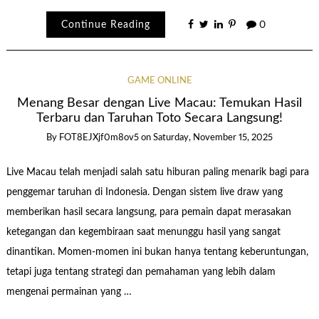
Continue Reading
0
GAME ONLINE
Menang Besar dengan Live Macau: Temukan Hasil
Terbaru dan Taruhan Toto Secara Langsung!
By
FOT8EJXjf0m8ov5
on
Saturday, November 15, 2025
Live Macau telah menjadi salah satu hiburan paling menarik bagi para
penggemar taruhan di Indonesia. Dengan sistem live draw yang
memberikan hasil secara langsung, para pemain dapat merasakan
ketegangan dan kegembiraan saat menunggu hasil yang sangat
dinantikan. Momen-momen ini bukan hanya tentang keberuntungan,
tetapi juga tentang strategi dan pemahaman yang lebih dalam
mengenai permainan yang …