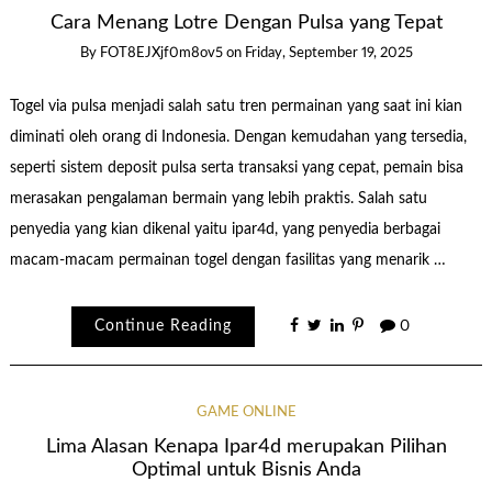
Cara Menang Lotre Dengan Pulsa yang Tepat
By
FOT8EJXjf0m8ov5
on
Friday, September 19, 2025
Togel via pulsa menjadi salah satu tren permainan yang saat ini kian
diminati oleh orang di Indonesia. Dengan kemudahan yang tersedia,
seperti sistem deposit pulsa serta transaksi yang cepat, pemain bisa
merasakan pengalaman bermain yang lebih praktis. Salah satu
penyedia yang kian dikenal yaitu ipar4d, yang penyedia berbagai
macam-macam permainan togel dengan fasilitas yang menarik …
Continue Reading
0
GAME ONLINE
Lima Alasan Kenapa Ipar4d merupakan Pilihan
Optimal untuk Bisnis Anda