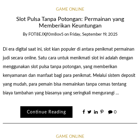
GAME ONLINE
Slot Pulsa Tanpa Potongan: Permainan yang
Memberikan Keuntungan
By
FOT8EJXjf0m8ov5
on
Friday, September 19, 2025
Di era digital saat ini, slot kian populer di antara penikmat permainan
judi secara online. Satu cara untuk menikmati slot ini adalah dengan
menggunakan slot pulsa tanpa potongan, yang memberikan
kenyamanan dan manfaat bagi para penikmat. Melalui sistem deposit
yang mudah, para pemain bisa memainkan tanpa cemas tentang
biaya tambahan yang biasanya yang seringkali mengurangi …
Continue Reading
0
GAME ONLINE