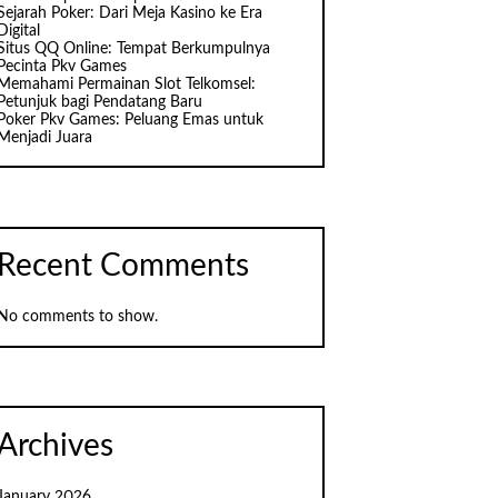
Sejarah Poker: Dari Meja Kasino ke Era
Digital
Situs QQ Online: Tempat Berkumpulnya
Pecinta Pkv Games
Memahami Permainan Slot Telkomsel:
Petunjuk bagi Pendatang Baru
Poker Pkv Games: Peluang Emas untuk
Menjadi Juara
Recent Comments
No comments to show.
Archives
January 2026