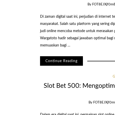
By
FOT8EJXjf0m
Di zaman digital saat ini, perjudian di interne
masyarakat. Salah satu platform yang sering di
judi online mencoba metode untuk merasakan
Wargatoto hadir sebagai jawaban optimal bagi
memuaskan bagi …
Continue Reading
G
Slot Bet 500: Mengoptim
By
FOT8EJXjf0m
Dalam era digital saat ini, permainan slot onli