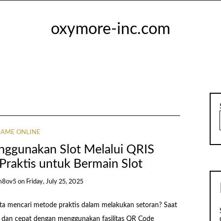
oxymore-inc.com
AME ONLINE
ggunakan Slot Melalui QRIS
Praktis untuk Bermain Slot
m8ov5
on
Friday, July 25, 2025
rta mencari metode praktis dalam melakukan setoran? Saat
tis dan cepat dengan menggunakan fasilitas QR Code