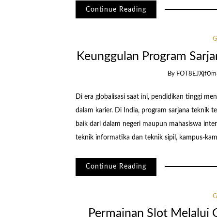
Continue Reading
G
Keunggulan Program Sarjan
By
FOT8EJXjf0m
Di era globalisasi saat ini, pendidikan tinggi 
dalam karier. Di India, program sarjana teknik t
baik dari dalam negeri maupun mahasiswa inter
teknik informatika dan teknik sipil, kampus-kam
Continue Reading
G
Permainan Slot Melalui