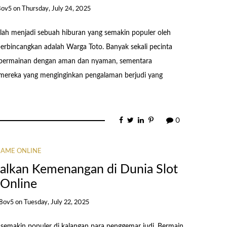
8ov5
on
Thursday, July 24, 2025
t telah menjadi sebuah hiburan yang semakin populer oleh
perbincangkan adalah Warga Toto. Banyak sekali pecinta
 permainan dengan aman dan nyaman, sementara
 mereka yang menginginkan pengalaman berjudi yang
0
AME ONLINE
alkan Kemenangan di Dunia Slot
Online
8ov5
on
Tuesday, July 22, 2025
ne semakin populer di kalangan para penggemar judi. Bermain