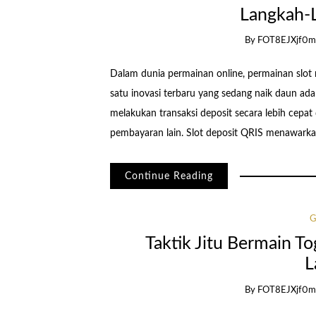
Langkah-
By
FOT8EJXjf0m
Dalam dunia permainan online, permainan slot m
satu inovasi terbaru yang sedang naik daun a
melakukan transaksi deposit secara lebih cepa
pembayaran lain. Slot deposit QRIS menawar
Continue Reading
G
Taktik Jitu Bermain To
L
By
FOT8EJXjf0m