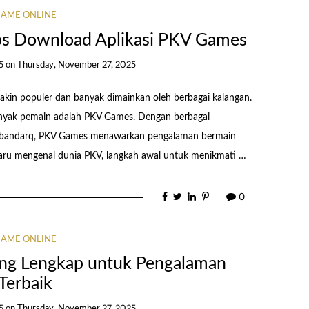
AME ONLINE
ps Download Aplikasi PKV Games
5
on
Thursday, November 27, 2025
emakin populer dan banyak dimainkan oleh berbagai kalangan.
anyak pemain adalah PKV Games. Dengan berbagai
an bandarq, PKV Games menawarkan pengalaman bermain
aru mengenal dunia PKV, langkah awal untuk menikmati …
0
AME ONLINE
aling Lengkap untuk Pengalaman
Terbaik
5
on
Thursday, November 27, 2025