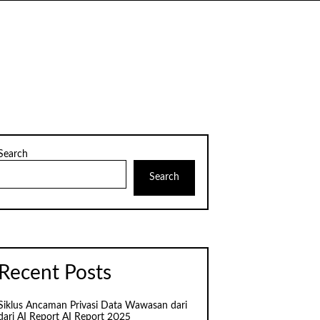
Search
Search
Recent Posts
Siklus Ancaman Privasi Data Wawasan dari
dari AI Report AI Report 2025