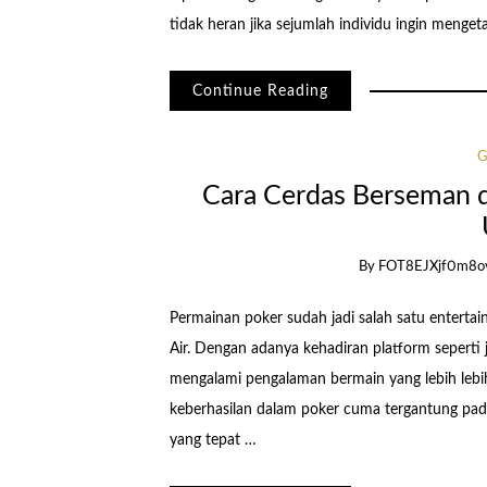
tidak heran jika sejumlah individu ingin mengeta
Continue Reading
G
Cara Cerdas Berseman d
By
FOT8EJXjf0m8o
Permainan poker sudah jadi salah satu entertai
Air. Dengan adanya kehadiran platform sepert
mengalami pengalaman bermain yang lebih lebi
keberhasilan dalam poker cuma tergantung pada 
yang tepat …