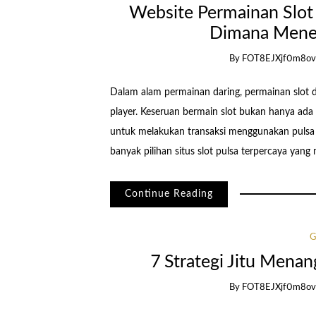
Website Permainan Slot 
Dimana Mene
By
FOT8EJXjf0m8ov
Dalam alam permainan daring, permainan slot de
player. Keseruan bermain slot bukan hanya ada
untuk melakukan transaksi menggunakan pulsa el
banyak pilihan situs slot pulsa terpercaya ya
Continue Reading
G
7 Strategi Jitu Men
By
FOT8EJXjf0m8ov