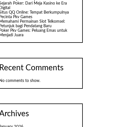
Sejarah Poker: Dari Meja Kasino ke Era
Digital
Situs QQ Online: Tempat Berkumpulnya
Pecinta Pkv Games
Memahami Permainan Slot Telkomsel:
Petunjuk bagi Pendatang Baru
Poker Pkv Games: Peluang Emas untuk
Menjadi Juara
Recent Comments
No comments to show.
Archives
January 2026