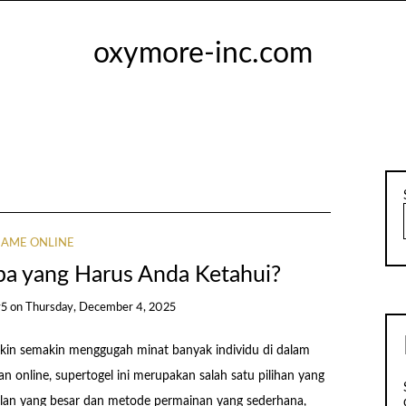
oxymore-inc.com
AME ONLINE
Apa yang Harus Anda Ketahui?
v5
on
Thursday, December 4, 2025
kin semakin menggugah minat banyak individu di dalam
 online, supertogel ini merupakan salah satu pilihan yang
lan yang besar dan metode permainan yang sederhana,