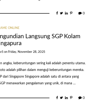
0
AME ONLINE
engundian Langsung SGP Kolam
ingapura
v5
on
Friday, November 28, 2025
an angka, keberuntungan sering kali adalah penentu utama.
 toto adalah pilihan dalam menguji keberuntungan mereka.
P dari Singapore Singapore adalah satu di antara yang
g SGP menawarkan pengalaman yang unik, di mana …
0